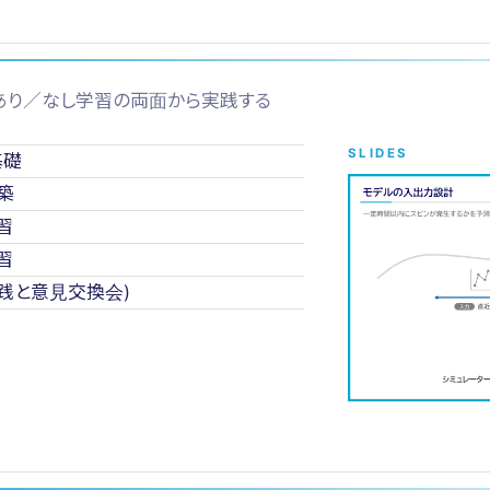
師あり／なし学習の両面から実践する
SLIDES
基礎
築
習
習
実践と意見交換会)