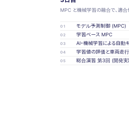
MPC と機械学習の融合で、適
モデル予測制御 (MPC)
01
学習ベース MPC
02
AI・機械学習による自動
03
学習値の評価と車両走
04
総合演習 第3回 (開発
05