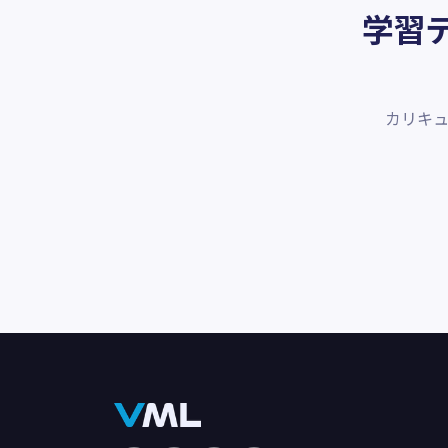
学習
カリキ