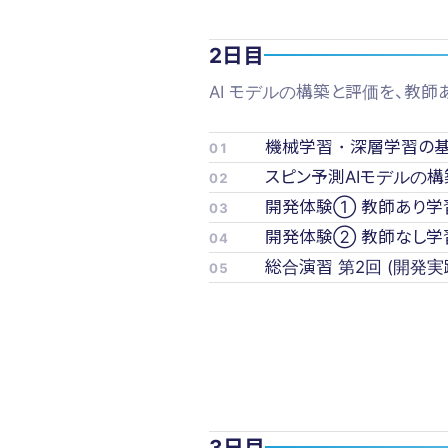
2日目
AI モデルの構築と評価を、教
機械学習・深層学習の
01
スピン予測AIモデルの構
02
開発体験① 教師あり学
03
開発体験② 教師なし学
04
総合演習 第2回 (開発
05
3日目