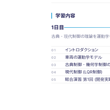
学習内容
1日目
古典・現代制御の理論を運動学
イントロダクション
01
車両の運動学モデル
02
古典制御・幾何学制御の基礎 (
03
現代制御 (LQR制御)
04
総合演習 第1回 (開発
05